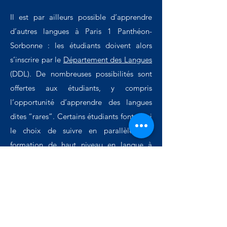
Il est par ailleurs possible d’apprendre
d’autres langues à Paris 1 Panthéon-
Sorbonne : les étudiants doivent alors
s’inscrire par le
Département des Langues
(DDL). De nombreuses possibilités sont
offertes aux étudiants, y compris
l’opportunité d’apprendre des langues
dites “rares”. Certains étudiants font aussi
le choix de suivre en parallèle une
formation de haut niveau en langue à
l’Inalco, indépendamment de leur cursus
au MRIAE. Leur charge de travail
personnel est importante, et les exigences
élevées.