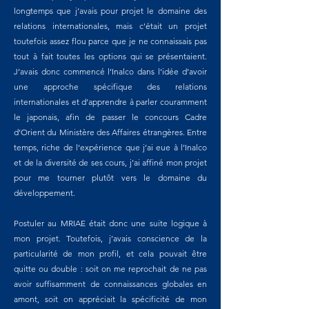
longtemps que j’avais pour projet le domaine des
relations internationales, mais c’était un projet
toutefois assez flou parce que je ne connaissais pas
tout à fait toutes les options qui se présentaient.
J’avais donc commencé l’Inalco dans l’idée d’avoir
une approche spécifique des relations
internationales et d’apprendre à parler couramment
le japonais, afin de passer le concours Cadre
d’Orient du Ministère des Affaires étrangères. Entre
temps, riche de l’expérience que j’ai eue à l’Inalco
et de la diversité de ses cours, j’ai affiné mon projet
pour me tourner plutôt vers le domaine du
développement.
Postuler au MRIAE était donc une suite logique à
mon projet. Toutefois, j’avais conscience de la
particularité de mon profil, et cela pouvait être
quitte ou double : soit on me reprochait de ne pas
avoir suffisamment de connaissances globales en
amont, soit on appréciait la spécificité de mon