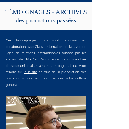
TÉMOIGNAGES - ARCHIVES
des promotions passées
Ces témoignages vous sont proposés en
collaboration avec
Classe Internationale
, la revue en
ligne de relations internationales fondée par les
élèves du MRIAE. Nous vous recommandons
chaudement d'aller aimer
leur page
et de vous
rendre sur
leur site
en vue de la préparation des
oraux ou simplement pour parfaire votre culture
générale !