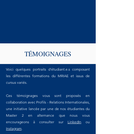
TÉMOIGNAGES
Voici quelques portraits d'étudiant.e.s composant
les différentes formations du MRIAE et issus de
cursus variés.
Ces témoignages vous sont proposés en
collaboration avec Profils - Relations Internationales,
une initiative lancée par une de nos étudiantes du
Master 2 en alternance que nous vous
encourageons à consulter sur
LinkedIn
ou
Instagram
.