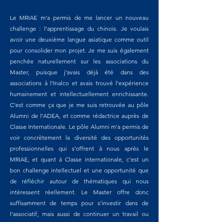
Le MRIAE m’a permis de me lancer un nouveau
challenge : l’apprentissage du chinois. Je voulais
avoir une deuxième langue asiatique comme outil
pour consolider mon projet. Je me suis également
penchée naturellement sur les associations du
Master, puisque j’avais déjà été dans des
associations à l’Inalco et avais trouvé l’expérience
humainement et intellectuellement enrichissante.
C’est comme ça que je me suis retrouvée au pôle
Alumni de l’ADEA, et comme rédactrice auprès de
Classe Internationale. Le pôle Alumni m’a permis de
voir concrètement la diversité des opportunités
professionnelles qui s’offrent à nous après le
MRIAE, et quant à Classe internationale, c’est un
bon challenge intellectuel et une opportunité que
de réfléchir autour de thématiques qui nous
intéressent réellement. Le Master offre donc
suffisamment de temps pour s’investir dans de
l’associatif, mais aussi de continuer un travail ou