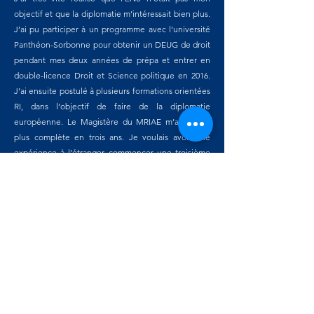
objectif et que la diplomatie m’intéressait bien plus.
J’ai pu participer à un programme avec l’université
Panthéon-Sorbonne pour obtenir un DEUG de droit
pendant mes deux années de prépa et entrer en
double-licence Droit et Science politique en 2016.
J’ai ensuite postulé à plusieurs formations orientées
RI, dans l’objectif de faire de la diplomatie
européenne. Le Magistère du MRIAE m’a paru la
plus complète en trois ans. Je voulais avoir une
expérience à l’étranger, commencer une troisième
langue, faire de nombreux stages et surtout avoir la
possibilité d’écrire un mémoire. Le MRIAE est le
seul qui permette tout cela en même temps.
Dans ma lettre de motivation, j’ai parlé de la
cohérence de mon parcours jusqu’ici dans le but de
faire de la diplomatie ; de mes investissements
extra-scolaires (association, MUN) ; de mon envie de
passer les concours du Quai d’Orsay et des Jeunes
administrateurs de l’ONU ; de l’intérêt du MRIAE