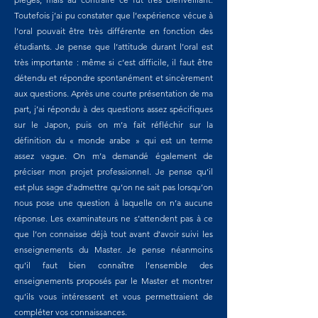
Toutefois j’ai pu constater que l’expérience vécue à
l’oral pouvait être très différente en fonction des
étudiants. Je pense que l’attitude durant l’oral est
très importante : même si c’est difficile, il faut être
détendu et répondre spontanément et sincèrement
aux questions. Après une courte présentation de ma
part, j’ai répondu à des questions assez spécifiques
sur le Japon, puis on m’a fait réfléchir sur la
définition du « monde arabe » qui est un terme
assez vague. On m’a demandé également de
préciser mon projet professionnel. Je pense qu’il
est plus sage d’admettre qu’on ne sait pas lorsqu’on
nous pose une question à laquelle on n’a aucune
réponse. Les examinateurs ne s’attendent pas à ce
que l’on connaisse déjà tout avant d’avoir suivi les
enseignements du Master. Je pense néanmoins
qu’il faut bien connaître l’ensemble des
enseignements proposés par le Master et montrer
qu’ils vous intéressent et vous permettraient de
compléter vos connaissances.