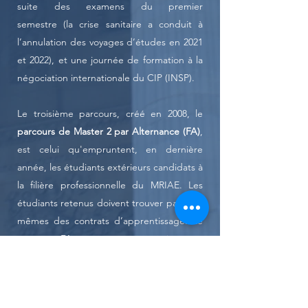
suite des examens du premier
semestre
(la crise sanitaire a conduit à
l’annulation des voyages d’études en 2021
et 2022), et une journée de formation à la
négociation internationale du CIP (INSP).
Le troisième parcours, créé en 2008, le
parcours de Master 2 par Alternance (FA)
,
est celui qu'empruntent, en dernière
année, les étudiants extérieurs candidats à
la filière professionnelle du MRIAE. Les
étudiants retenus doivent trouver par eux-
mêmes des contrats d’apprentissage. Le
parcours FA permet une synergie entre
les apports théoriques et
professionnalisant des matières
enseignées (
404h
) et les outils et savoirs