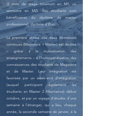
(2 mois de stage minimum en M1, un
semestre en M2). Ses étudiants sont
bénéficiaires du diplôme de master
professionnel, diplôme d’État.
La première année des deux formations
continues (Magistère + Master) est dédiée
– grâce à la mutualisation des
enseignements – à l'homogénéisation des
connaissances des étudiants de Magistère
et de Master. Leur intégration est
favorisée par un week-end d'intégration
(auquel participent également les
étudiants en Master 2 Alternance) début
octobre, et par un voyage d'études d'une
semaine à l'étranger, qui a lieu, chaque
année, la seconde semaine de janvier, à la